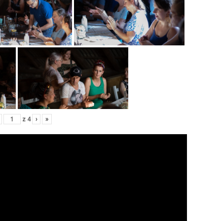
z
4
›
»