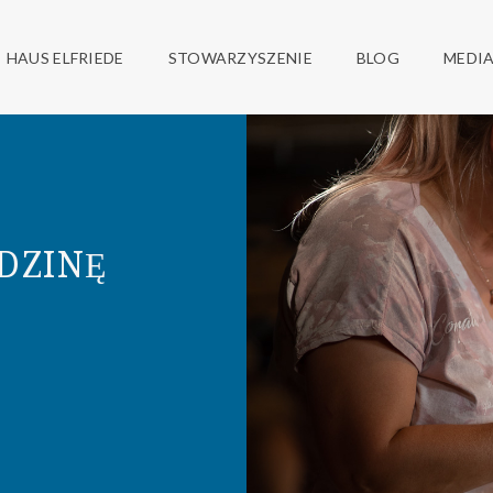
ONKU WIELKIM
NIOWY DO RENOWACJI W K
HAUS ELFRIEDE
STOWARZYSZENIE
BLOG
MEDI
DZINĘ