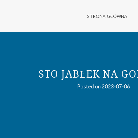
Skip
STRONA DOMU PODCIENIOWEGO ZNAJDUJĄCEGO SIĘ W KAMI
ELFRIDA – DOM PODCIE
to
STRONA GŁÓWNA
content
STO JABŁEK NA GO
Posted on
2023-07-06