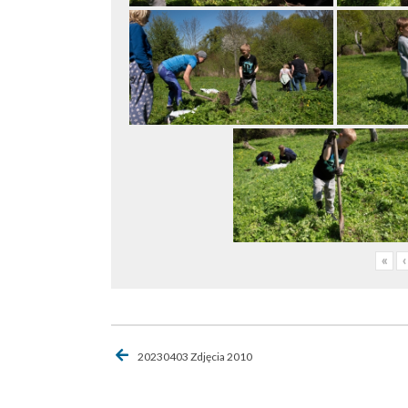
«
‹
Nawigacja
20230403 Zdjęcia 2010
wpisu