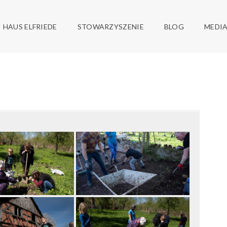
ONKU WIELKIM
NIOWY DO RENOWACJI W K
HAUS ELFRIEDE
STOWARZYSZENIE
BLOG
MEDI