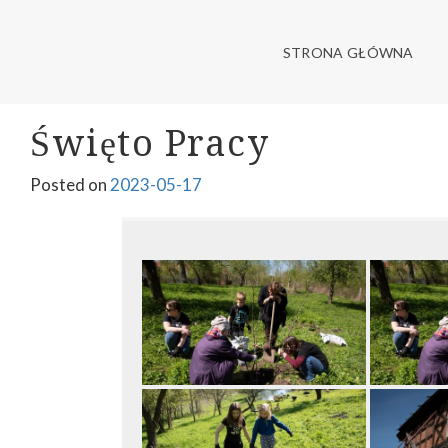
Skip
STRONA DOMU PODCIENIOWEGO ZNAJDUJĄCEGO SIĘ W KAMI
ELFRIDA – DOM PODCIE
to
STRONA GŁÓWNA
content
Święto Pracy
Posted on
2023-05-17