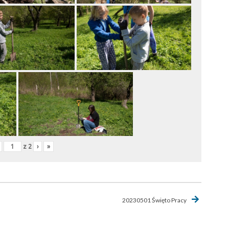
z
2
›
»
20230501 Święto Pracy