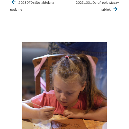
20230706 Sto jabłek na
20231001 Dzień poławiaczy
wpisu
godzinę
jabłek