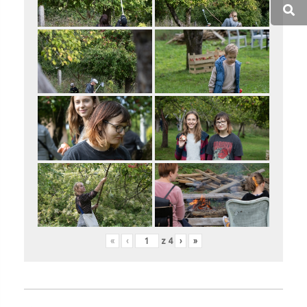
«
‹
z
4
›
»
Nawigacja