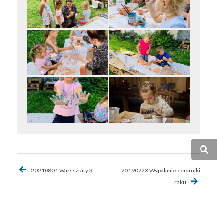
Nawigacja
20210801 Warssztaty 3
20190923 Wypalanie ceramiki
wpisu
raku