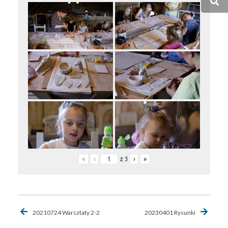
«
‹
z
3
›
»
Nawigacja
20210724 Warsztaty 2-2
20230401 Rysunki
wpisu